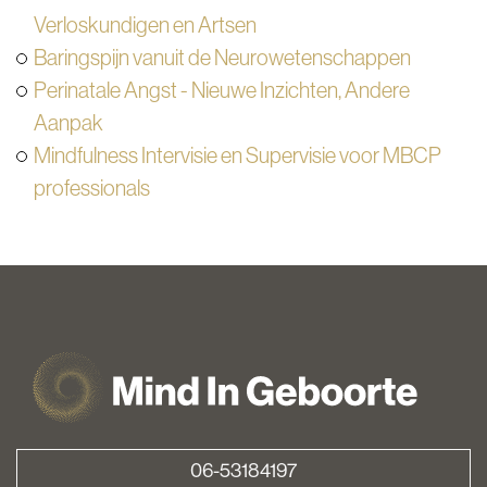
Verloskundigen en Artsen
Baringspijn vanuit de Neurowetenschappen
Perinatale Angst - Nieuwe Inzichten, Andere
Aanpak
Mindfulness Intervisie en Supervisie voor MBCP
professionals
06-53184197