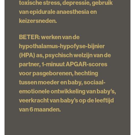
toxische
stress,
depressie,
gebruik
van epidurale anaesthesia en
keizersneden.
BETER: werken van de
hypothalamus-hypofyse-bijnier
(HPA) as,
psychisch welzijn van de
partner,
1-minuut APGAR-scores
voor pasgeborenen,
hechting
tussen moeder en baby,
sociaal-
emotionele ontwikkeling van baby's,
veerkracht van baby's op de leeftijd
van 6 maanden.