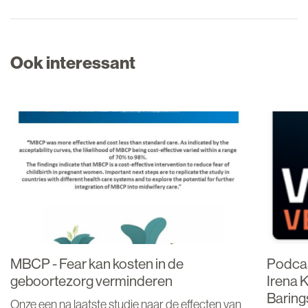
Ook interessant
MBCP - Fear kan kosten in de
Podcas
geboortezorg verminderen
Irena 
Baring
Onze een na laatste studie naar de effecten van