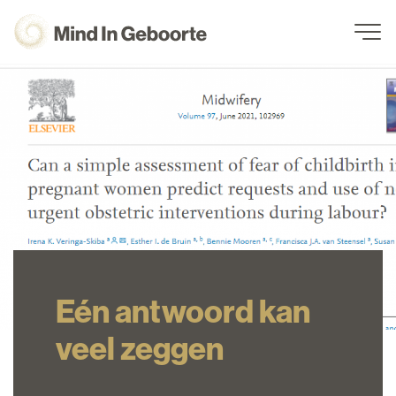
Eén antwoord kan veel zegge
Navigation
Eén antwoord kan
veel zeggen