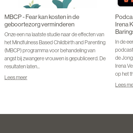
MBCP - Fear kan kosten in de
Podcas
geboortezorg verminderen
Irena 
Baring
Onze een na laatste studie naar de effecten van
In de ee
het Mindfulness Based Childbirth and Parenting
podcast
(MBCP) programma voor behandeling van
de Jong
angst bij zwangere vrouwen is gepubliceerd. De
Irena Ve
resultaten laten...
op het t
Lees meer
Lees m